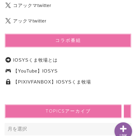
コアックマtwitter
アックマtwitter
【通販】コアックマーケ
コラボ番組
ット
IOSYSくま牧場とは
【配信】COREFUN
【YouTube】IOSYS
公式ブログ(出没情報)
【PIXIVFANBOX】IOSYSくま牧場
公式YouTubeチャンネル
TOPICSアーカイブ
LINK