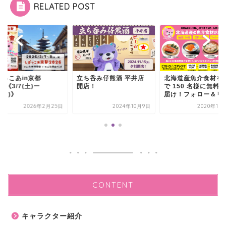
RELATED POST
ばっこあin京都
立ち呑み仔熊酒 平井店
北海道産魚介食材を
26《3/7(土)ー
開店！
で 150 名様に無料
8(日)》
届け！フォロー＆リ..
2026年2月25日
2024年10月9日
2020年11
CONTENT
キャラクター紹介