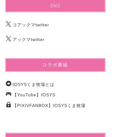
SNS
2025年10月31日
コアックマtwitter
アックマtwitter
コラボ番組
IOSYSくま牧場とは
ふにゃっこあ2days 東京
しばっこあ
【YouTube】IOSYS
2025《12/20-21》
3/9(日)
【PIXIVFANBOX】IOSYSくま牧場
2025年9月4日