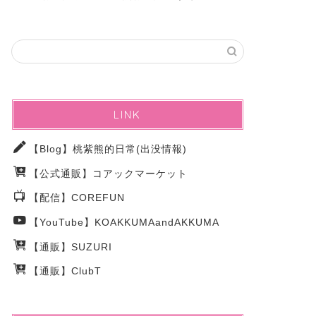
アックマ様のバレンタインちょこP
忘年お楽
凸待ち大♡作♡戦！
2026年1月26日
LINK
【Blog】桃紫熊的日常(出没情報)
【公式通販】コアックマーケット
【配信】COREFUN
【YouTube】KOAKKUMAandAKKUMA
【通販】SUZURI
【通販】ClubT
ファッションチェキ会inお見世ば
惡熊会20
《11/23(日)》
14》