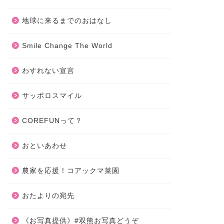
地球に来るまでのおはなし
Smile Change The World
わすれない宣言
サッポロスマイル
仔熊酒公開生放送 / POP UP SHOP
しばっこあ
＆チェキ会《2026.4.24＆26》
3/8(日)
COREFUNって？
2026年3月9日
おといあわせ
農家を応援！コアックマ菜園
おたよりの宛先
《お写真提供》#双熊お写真どうぞ