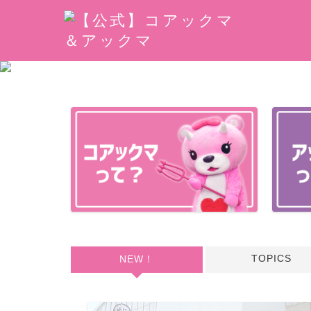
TOPICS
NEW！