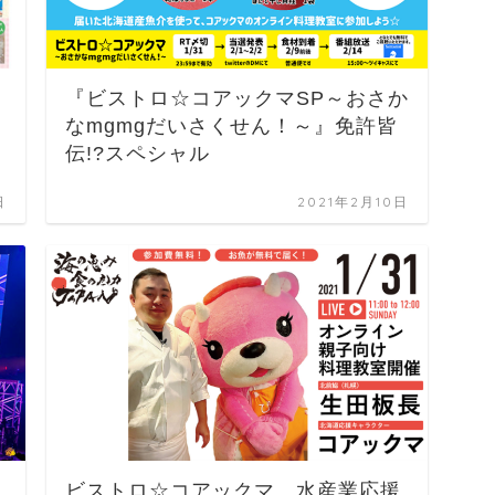
『ビストロ☆コアックマSP～おさか
なmgmgだいさくせん！～』免許皆
伝!?スペシャル
日
2021年2月10日
ビストロ☆コアックマ 水産業応援