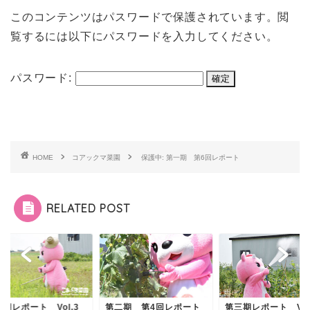
このコンテンツはパスワードで保護されています。閲
覧するには以下にパスワードを入力してください。
パスワード:
HOME
コアックマ菜園
保護中: 第一期 第6回レポート
RELATED POST
期レポート Vol.3
第二期 第4回レポート
第三期レポート Vol